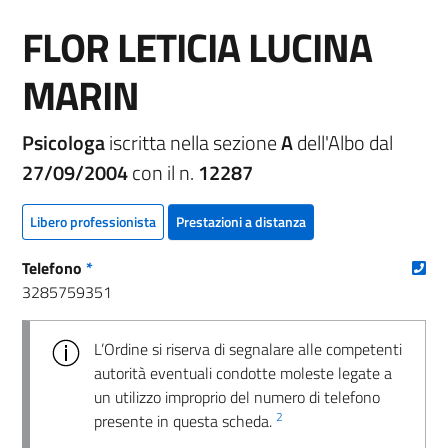
FLOR LETICIA LUCINA
MARIN
Psicologa
iscritta nella sezione
A
dell'Albo dal
27/09/2004
con il n.
12287
Libero professionista
Prestazioni a distanza
(nu
Telefono
*
3285759351
L’Ordine si riserva di segnalare alle competenti
autorità eventuali condotte moleste legate a
un utilizzo improprio del numero di telefono
2
presente in questa scheda.