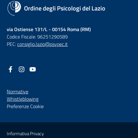
Ordine degli Psicologi del Lazio
via Ostiense 131/L - 00154 Roma (RM)
Codice Fiscale: 96251290589
PEC:
consiglio.lazio@psypec.it
Facebook
(nuova scheda - new tab)
Instagram
(nuova scheda - new tab)
YouTube
(nuova scheda - new tab)
Normative
(nuova scheda - new tab)
Whistleblowing
Preferenze Cookie
Sezione Link Utili
Informativa Privacy