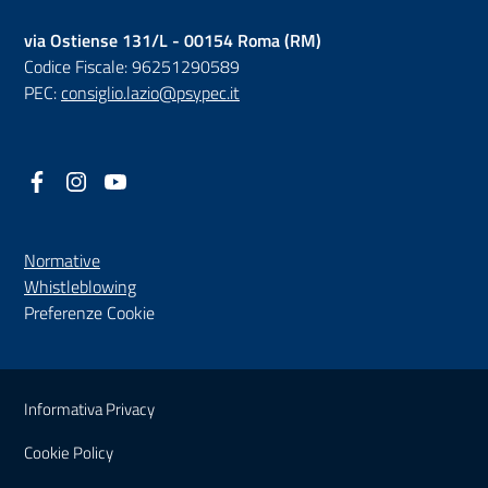
via Ostiense 131/L - 00154 Roma (RM)
Codice Fiscale: 96251290589
PEC:
consiglio.lazio@psypec.it
Facebook
(nuova scheda - new tab)
Instagram
(nuova scheda - new tab)
YouTube
(nuova scheda - new tab)
Normative
(nuova scheda - new tab)
Whistleblowing
Preferenze Cookie
Sezione Link Utili
Informativa Privacy
Cookie Policy