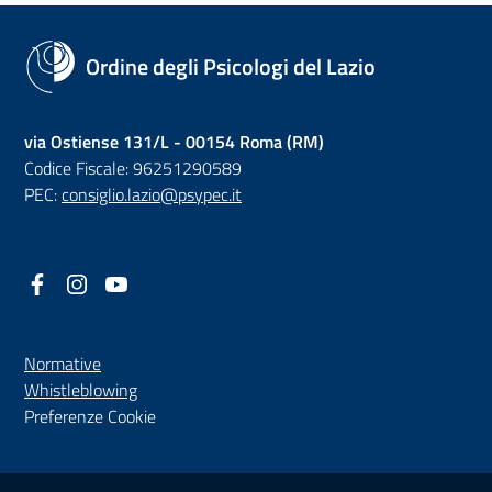
Ordine degli Psicologi del Lazio
via Ostiense 131/L - 00154 Roma (RM)
Codice Fiscale: 96251290589
PEC:
consiglio.lazio@psypec.it
Facebook
(nuova scheda - new tab)
Instagram
(nuova scheda - new tab)
YouTube
(nuova scheda - new tab)
Normative
(nuova scheda - new tab)
Whistleblowing
Preferenze Cookie
Sezione Link Utili