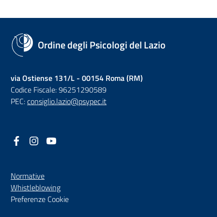
Ordine degli Psicologi del Lazio
via Ostiense 131/L - 00154 Roma (RM)
Codice Fiscale: 96251290589
PEC:
consiglio.lazio@psypec.it
Facebook
(nuova scheda - new tab)
Instagram
(nuova scheda - new tab)
YouTube
(nuova scheda - new tab)
Normative
(nuova scheda - new tab)
Whistleblowing
Preferenze Cookie