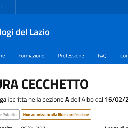
I
logi del Lazio
one
Formazione
Professione
FAQ
Con
URA CECCHETTO
oga
iscritta nella sezione
A
dell'Albo dal
16/02/
e Pubblico
Non autorizzato alla libera professione