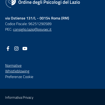
Ordine degli Psicologi del Lazio
via Ostiense 131/L - 00154 Roma (RM)
Codice Fiscale: 96251290589
PEC:
consiglio.lazio@psypec.it
Facebook
(nuova scheda - new tab)
Instagram
(nuova scheda - new tab)
YouTube
(nuova scheda - new tab)
Normative
(nuova scheda - new tab)
Whistleblowing
Preferenze Cookie
Sezione Link Utili
Informativa Privacy