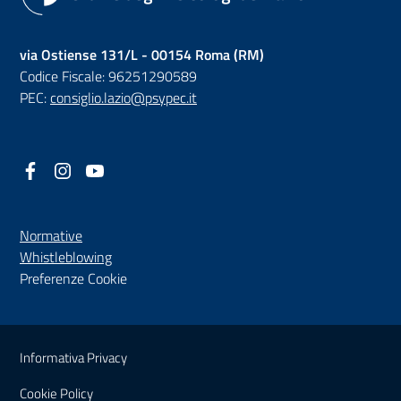
via Ostiense 131/L - 00154 Roma (RM)
Codice Fiscale: 96251290589
PEC:
consiglio.lazio@psypec.it
Facebook
(nuova scheda - new tab)
Instagram
(nuova scheda - new tab)
YouTube
(nuova scheda - new tab)
Normative
(nuova scheda - new tab)
Whistleblowing
Preferenze Cookie
Sezione Link Utili
Informativa Privacy
Cookie Policy