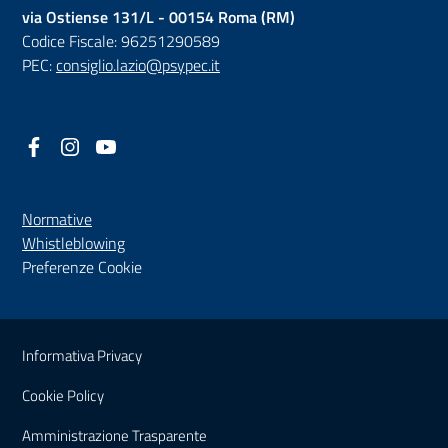
via Ostiense 131/L - 00154 Roma (RM)
Codice Fiscale: 96251290589
PEC:
consiglio.lazio@psypec.it
Facebook
(nuova scheda - new tab)
Instagram
(nuova scheda - new tab)
YouTube
(nuova scheda - new tab)
Normative
(nuova scheda - new tab)
Whistleblowing
Preferenze Cookie
Sezione Link Utili
Informativa Privacy
Cookie Policy
(nuova scheda - new tab)
Amministrazione Trasparente