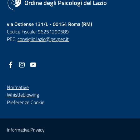
Ordine degli Psicologi del Lazio
via Ostiense 131/L - 00154 Roma (RM)
Codice Fiscale: 96251290589
PEC:
consiglio.lazio@psypec.it
Facebook
(nuova scheda - new tab)
Instagram
(nuova scheda - new tab)
YouTube
(nuova scheda - new tab)
Normative
(nuova scheda - new tab)
Whistleblowing
Preferenze Cookie
Sezione Link Utili
Informativa Privacy