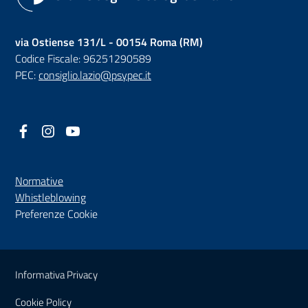
via Ostiense 131/L - 00154 Roma (RM)
Codice Fiscale: 96251290589
PEC:
consiglio.lazio@psypec.it
Facebook
(nuova scheda - new tab)
Instagram
(nuova scheda - new tab)
YouTube
(nuova scheda - new tab)
Normative
(nuova scheda - new tab)
Whistleblowing
Preferenze Cookie
Sezione Link Utili
Informativa Privacy
Cookie Policy