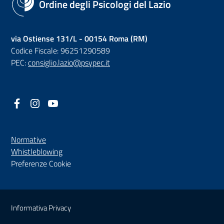
Ordine degli Psicologi del Lazio
via Ostiense 131/L - 00154 Roma (RM)
Codice Fiscale: 96251290589
PEC:
consiglio.lazio@psypec.it
Facebook
(nuova scheda - new tab)
Instagram
(nuova scheda - new tab)
YouTube
(nuova scheda - new tab)
Normative
(nuova scheda - new tab)
Whistleblowing
Preferenze Cookie
Sezione Link Utili
Informativa Privacy