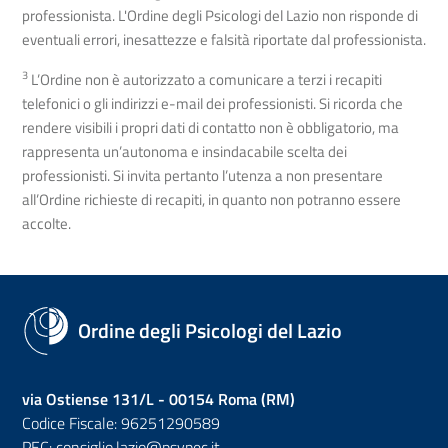
professionista. L'Ordine degli Psicologi del Lazio non risponde di
eventuali errori, inesattezze e falsità riportate dal professionista.
3
L’Ordine non è autorizzato a comunicare a terzi i recapiti
telefonici o gli indirizzi e-mail dei professionisti. Si ricorda che
rendere visibili i propri dati di contatto non è obbligatorio, ma
rappresenta un’autonoma e insindacabile scelta dei
professionisti. Si invita pertanto l’utenza a non presentare
all’Ordine richieste di recapiti, in quanto non potranno essere
accolte.
Ordine degli Psicologi del Lazio
via Ostiense 131/L - 00154 Roma (RM)
Codice Fiscale: 96251290589
PEC:
consiglio.lazio@psypec.it