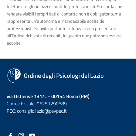
telefonici o gli indirizzi e-mail dei professionisti. Si ricorda che
rendere visibili i propri dati di contatto non è obbligatorio, ma
rappresenta un’autonoma e insindacabile scelta dei
professionisti. Si invita pertanto l’utenza a non presentare
all’Ordine richieste di recapiti, in quanto non potranno essere
accolte.
Ordine degli Psicologi del Lazio
via Ostiense 131/L - 00154 Roma (RM)
Codice Fiscale: 96251290589
PEC:
consiglio.lazio@psypec.it
Facebook
(nuova scheda - new tab)
Instagram
(nuova scheda - new tab)
YouTube
(nuova scheda - new tab)