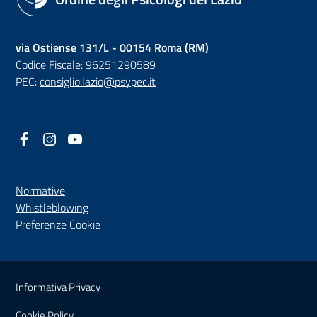
via Ostiense 131/L - 00154 Roma (RM)
Codice Fiscale: 96251290589
PEC:
consiglio.lazio@psypec.it
Facebook
(nuova scheda - new tab)
Instagram
(nuova scheda - new tab)
YouTube
(nuova scheda - new tab)
Normative
(nuova scheda - new tab)
Whistleblowing
Preferenze Cookie
Sezione Link Utili
Informativa Privacy
Cookie Policy