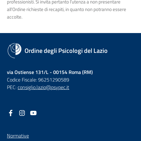
professionisti. Si invita pertanto l’utenza a non presentare
all’Ordine richieste di recapiti, in quanto non potranno essere
accolte.
Ordine degli Psicologi del Lazio
via Ostiense 131/L - 00154 Roma (RM)
Codice Fiscale: 96251290589
PEC:
consiglio.lazio@psypec.it
Facebook
(nuova scheda - new tab)
Instagram
(nuova scheda - new tab)
YouTube
(nuova scheda - new tab)
Normative