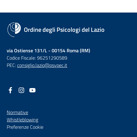
Ordine degli Psicologi del Lazio
via Ostiense 131/L - 00154 Roma (RM)
Codice Fiscale: 96251290589
PEC:
consiglio.lazio@psypec.it
Facebook
(nuova scheda - new tab)
Instagram
(nuova scheda - new tab)
YouTube
(nuova scheda - new tab)
Normative
(nuova scheda - new tab)
Whistleblowing
Preferenze Cookie