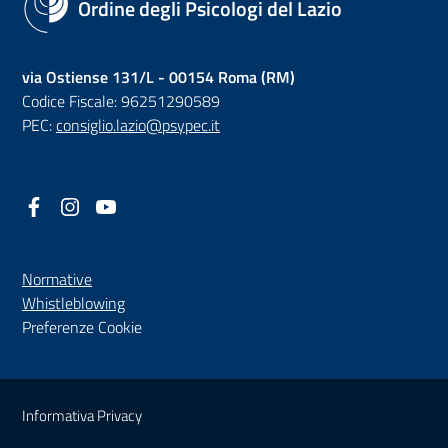
Ordine degli Psicologi del Lazio
via Ostiense 131/L - 00154 Roma (RM)
Codice Fiscale: 96251290589
PEC:
consiglio.lazio@psypec.it
Facebook
(nuova scheda - new tab)
Instagram
(nuova scheda - new tab)
YouTube
(nuova scheda - new tab)
Normative
(nuova scheda - new tab)
Whistleblowing
Preferenze Cookie
Sezione Link Utili
Informativa Privacy