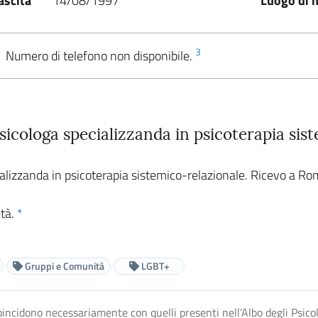
ascita
14/08/1997
Luogo di n
3
Numero di telefono non disponibile.
psicologa specializzanda in psicoterapia si
cializzanda in psicoterapia sistemico-relazionale. Ricevo a R
età.
*
Gruppi e Comunità
LGBT+
n coincidono necessariamente con quelli presenti nell’Albo degli Psico