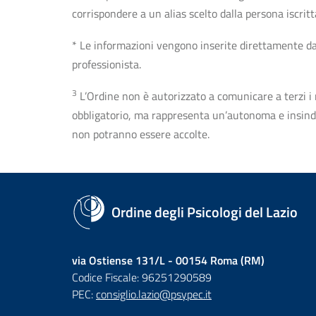
corrispondere a un alias scelto dalla persona iscrit
* Le informazioni vengono inserite direttamente dal 
professionista.
3
L’Ordine non è autorizzato a comunicare a terzi i rec
obbligatorio, ma rappresenta un’autonoma e insindaca
non potranno essere accolte.
Ordine degli Psicologi del Lazio
via Ostiense 131/L - 00154 Roma (RM)
Codice Fiscale: 96251290589
PEC:
consiglio.lazio@psypec.it