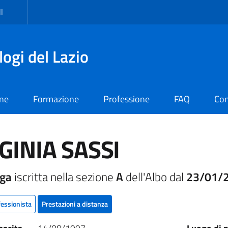
I
logi del Lazio
one
Formazione
Professione
FAQ
Con
GINIA SASSI
oga
iscritta nella sezione
A
dell'Albo dal
23/01/
fessionista
Prestazioni a distanza