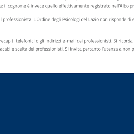
ta; il cognome è invece quello effettivamente registrato nell’Albo p
professionista. L'Ordine degli Psicologi del Lazio non risponde di ev
apiti telefonici o gli indirizzi e-mail dei professionisti. Si ricorda 
bile scelta dei professionisti. Si invita pertanto l’utenza a non pr