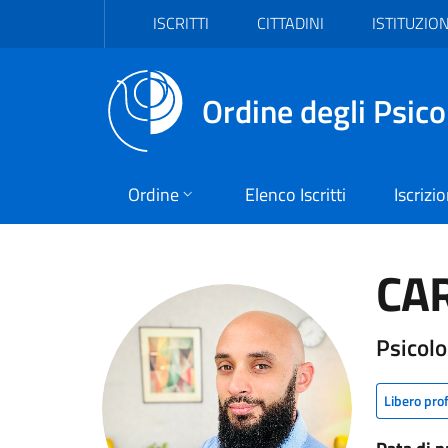
Vai al header
Vai al contenuto principale
Vai al footer
ISCRITTI
CITTADINI
ISTITUZION
Ordine degli Psico
Ordine
Elenco Iscritti
Iscrizi
CA
Psicol
Libero pro