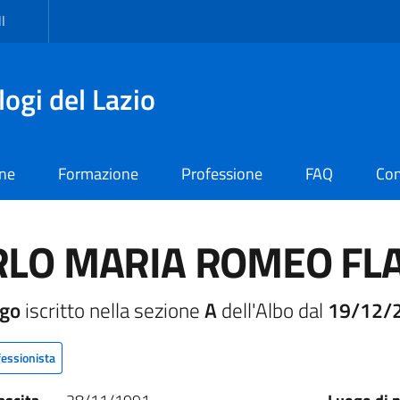
I
logi del Lazio
one
Formazione
Professione
FAQ
Con
RLO MARIA ROMEO FL
ogo
iscritto nella sezione
A
dell'Albo dal
19/12/
fessionista