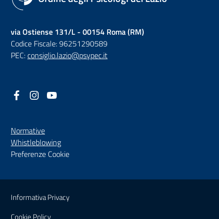
via Ostiense 131/L - 00154 Roma (RM)
Codice Fiscale: 96251290589
PEC:
consiglio.lazio@psypec.it
Facebook
(nuova scheda - new tab)
Instagram
(nuova scheda - new tab)
YouTube
(nuova scheda - new tab)
Normative
(nuova scheda - new tab)
Whistleblowing
Preferenze Cookie
Sezione Link Utili
Informativa Privacy
Cookie Policy