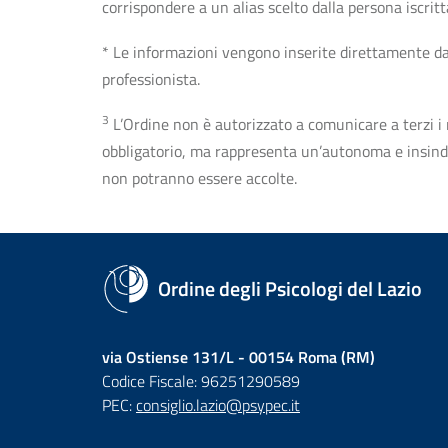
corrispondere a un alias scelto dalla persona iscrit
* Le informazioni vengono inserite direttamente dal 
professionista.
3
L’Ordine non è autorizzato a comunicare a terzi i rec
obbligatorio, ma rappresenta un’autonoma e insindaca
non potranno essere accolte.
Ordine degli Psicologi del Lazio
via Ostiense 131/L - 00154 Roma (RM)
Codice Fiscale: 96251290589
PEC:
consiglio.lazio@psypec.it