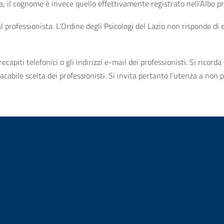
ta; il cognome è invece quello effettivamente registrato nell’Albo p
professionista. L'Ordine degli Psicologi del Lazio non risponde di ev
apiti telefonici o gli indirizzi e-mail dei professionisti. Si ricorda 
bile scelta dei professionisti. Si invita pertanto l’utenza a non pr