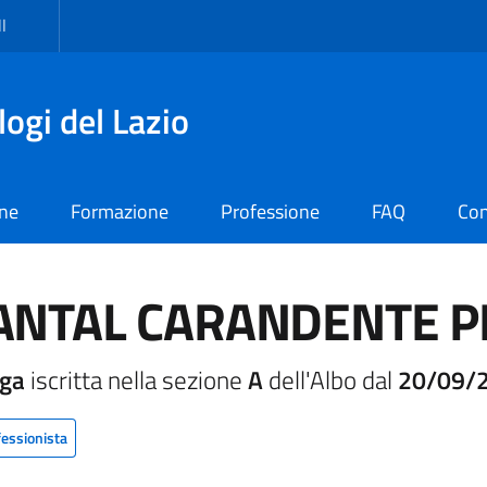
I
logi del Lazio
one
Formazione
Professione
FAQ
Con
ANTAL CARANDENTE P
oga
iscritta nella sezione
A
dell'Albo dal
20/09/
fessionista