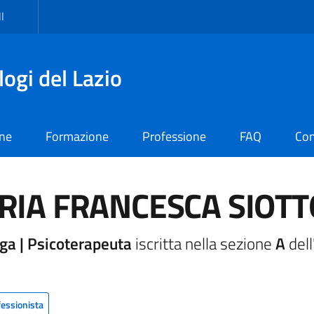
I
logi del Lazio
one
Formazione
Professione
FAQ
Con
RIA FRANCESCA SIOTT
ga | Psicoterapeuta
iscritta nella sezione
A
dell
fessionista