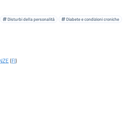
Disturbi della personalità
Diabete e condizioni croniche
NZE
(
FI
)