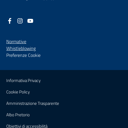
Facebook
(nuova scheda - new tab)
Instagram
(nuova scheda - new tab)
YouTube
(nuova scheda - new tab)
Normative
(nuova scheda - new tab)
Whistleblowing
Preferenze Cookie
Sezione Link Utili
Informativa Privacy
Cookie Policy
(nuova scheda - new tab)
Amministrazione Trasparente
(nuova scheda - new tab)
Albo Pretorio
(nuova scheda - new tab)
Obiettivi di accessibilità