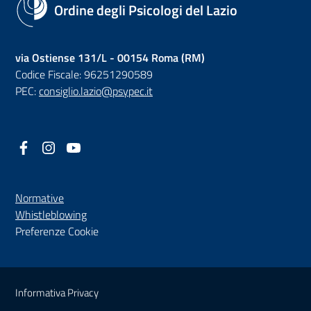
Ordine degli Psicologi del Lazio
via Ostiense 131/L - 00154 Roma (RM)
Codice Fiscale: 96251290589
PEC:
consiglio.lazio@psypec.it
Facebook
(nuova scheda - new tab)
Instagram
(nuova scheda - new tab)
YouTube
(nuova scheda - new tab)
Normative
(nuova scheda - new tab)
Whistleblowing
Preferenze Cookie
Sezione Link Utili
Informativa Privacy