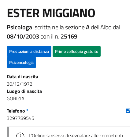
ESTER MIGGIANO
Psicologa
iscritta nella sezione
A
dell'Albo dal
08/10/2003
con il n.
25169
Prestazioni a distanza
Primo colloquio gratuito
Psiconcologia
Data di nascita
20/12/1972
Luogo di nascita
GORIZIA
(nu
Telefono
*
3297789545
L’Ordine si riserva di segnalare alle competenti