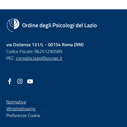
Ordine degli Psicologi del Lazio
via Ostiense 131/L - 00154 Roma (RM)
Codice Fiscale: 96251290589
PEC:
consiglio.lazio@psypec.it
Facebook
(nuova scheda - new tab)
Instagram
(nuova scheda - new tab)
YouTube
(nuova scheda - new tab)
Normative
(nuova scheda - new tab)
Whistleblowing
Preferenze Cookie