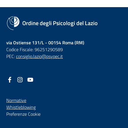
Ordine degli Psicologi del Lazio
via Ostiense 131/L - 00154 Roma (RM)
Codice Fiscale: 96251290589
PEC:
consiglio.lazio@psypec.it
Facebook
(nuova scheda - new tab)
Instagram
(nuova scheda - new tab)
YouTube
(nuova scheda - new tab)
Normative
(nuova scheda - new tab)
Whistleblowing
Preferenze Cookie