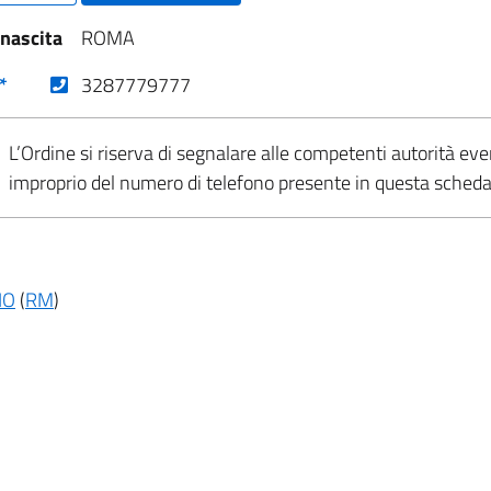
 nascita
ROMA
(nuova scheda - new tab)
*
3287779777
L’Ordine si riserva di segnalare alle competenti autorità eve
improprio del numero di telefono presente in questa sched
IO
(
RM
)