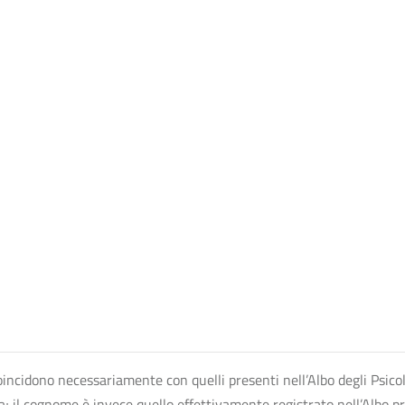
n coincidono necessariamente con quelli presenti nell’Albo degli Psico
ta; il cognome è invece quello effettivamente registrato nell’Albo p