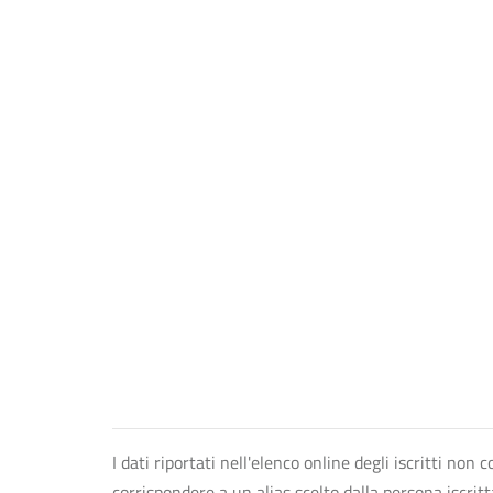
I dati riportati nell'elenco online degli iscritti no
corrispondere a un alias scelto dalla persona iscrit