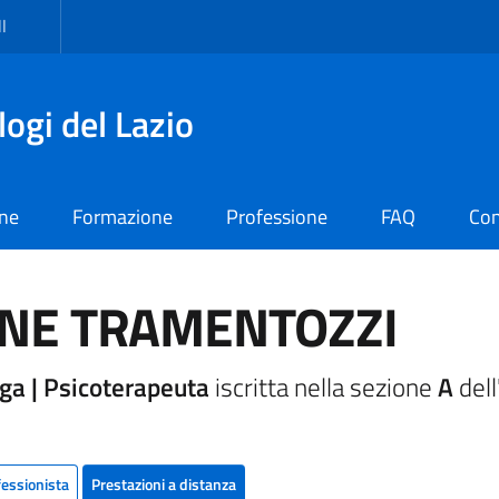
I
logi del Lazio
one
Formazione
Professione
FAQ
Con
ENE TRAMENTOZZI
ga | Psicoterapeuta
iscritta nella sezione
A
dell
fessionista
Prestazioni a distanza