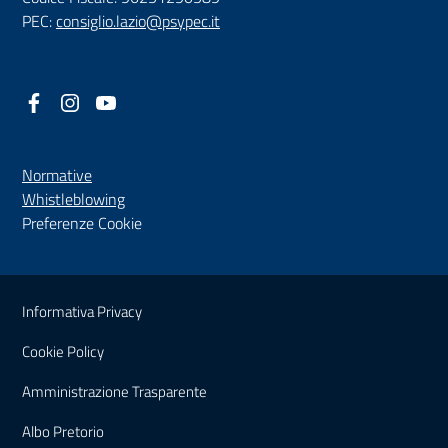
PEC:
consiglio.lazio@psypec.it
Facebook
(nuova scheda - new tab)
Instagram
(nuova scheda - new tab)
YouTube
(nuova scheda - new tab)
Normative
(nuova scheda - new tab)
Whistleblowing
Preferenze Cookie
Sezione Link Utili
Informativa Privacy
Cookie Policy
(nuova scheda - new tab)
Amministrazione Trasparente
(nuova scheda - new tab)
Albo Pretorio