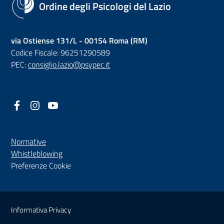
Ordine degli Psicologi del Lazio
via Ostiense 131/L - 00154 Roma (RM)
Codice Fiscale: 96251290589
PEC:
consiglio.lazio@psypec.it
Facebook
(nuova scheda - new tab)
Instagram
(nuova scheda - new tab)
YouTube
(nuova scheda - new tab)
Normative
(nuova scheda - new tab)
Whistleblowing
Preferenze Cookie
Sezione Link Utili
Informativa Privacy