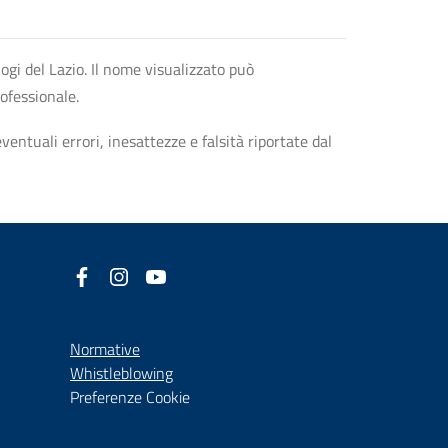
logi del Lazio. Il nome visualizzato può
rofessionale.
entuali errori, inesattezze e falsità riportate dal
Facebook
(nuova scheda - new tab)
Instagram
(nuova scheda - new tab)
YouTube
(nuova scheda - new tab)
Normative
(nuova scheda - new tab)
Whistleblowing
Preferenze Cookie