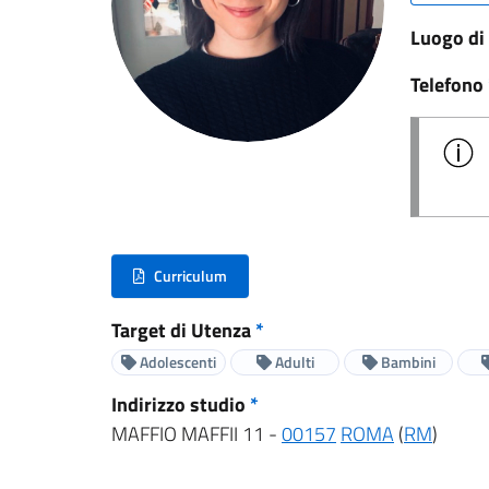
Luogo di
Telefono
Curriculum
(nuova scheda - new tab)
Target di Utenza
*
Adolescenti
Adulti
Bambini
Indirizzo studio
*
MAFFIO MAFFII 11 -
00157
ROMA
(
RM
)