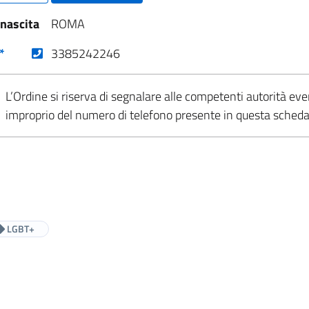
 nascita
ROMA
(nuova scheda - new tab)
*
3385242246
L’Ordine si riserva di segnalare alle competenti autorità eve
improprio del numero di telefono presente in questa sched
LGBT+