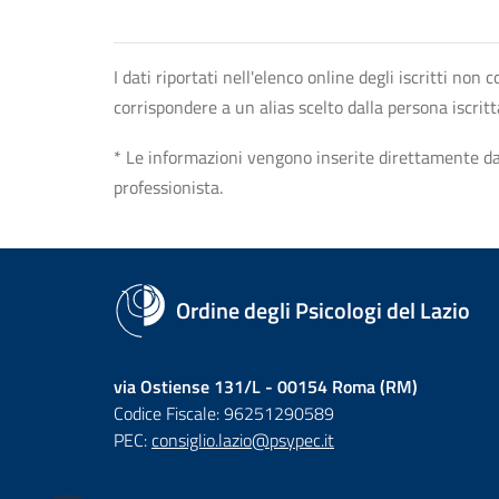
I dati riportati nell'elenco online degli iscritti no
corrispondere a un alias scelto dalla persona iscrit
* Le informazioni vengono inserite direttamente dal 
professionista.
Ordine degli Psicologi del Lazio
via Ostiense 131/L - 00154 Roma (RM)
Codice Fiscale: 96251290589
PEC:
consiglio.lazio@psypec.it