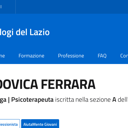
I
logi del Lazio
one
Formazione
Professione
FAQ
Con
DOVICA FERRARA
ga | Psicoterapeuta
iscritta nella sezione
A
dell
fessionista
AiutaMente Giovani