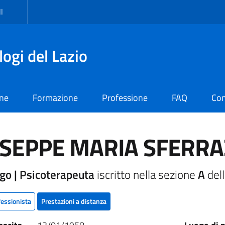
I
logi del Lazio
one
Formazione
Professione
FAQ
Con
USEPPE MARIA SFERRA
go | Psicoterapeuta
iscritto nella sezione
A
dell
fessionista
Prestazioni a distanza