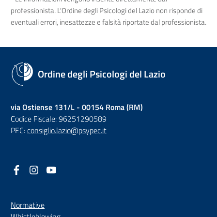
professionista. L'Ordine degli Psicologi del Lazio non risponde di
eventuali errori, inesattezze e falsità riportate dal professionista.
Ordine degli Psicologi del Lazio
via Ostiense 131/L - 00154 Roma (RM)
Codice Fiscale: 96251290589
PEC:
consiglio.lazio@psypec.it
Facebook
(nuova scheda - new tab)
Instagram
(nuova scheda - new tab)
YouTube
(nuova scheda - new tab)
Normative
(nuova scheda - new tab)
Whistleblowing