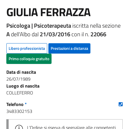
GIULIA FERRAZZA
Psicologa | Psicoterapeuta
iscritta nella sezione
A
dell'Albo dal
21/03/2016
con il n.
22066
Libero professionista
Prestazioni a distanza
Primo colloquio gratuito
Data di nascita
26/07/1989
Luogo di nascita
COLLEFERRO
(nu
Telefono
*
3483302153
L’Ordine si riserva di segnalare alle competenti