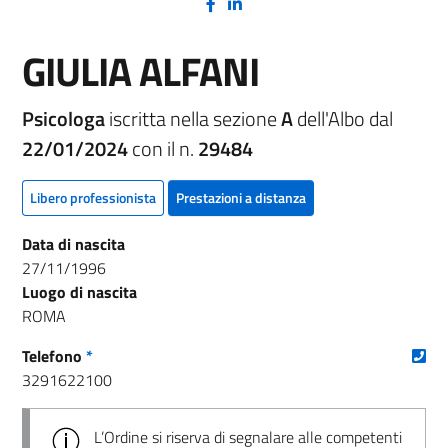
(nuova scheda - new tab)
(nuova scheda - new tab)
GIULIA ALFANI
Psicologa
iscritta nella sezione
A
dell'Albo dal
22/01/2024
con il n.
29484
Libero professionista
Prestazioni a distanza
Data di nascita
27/11/1996
Luogo di nascita
ROMA
(nu
Telefono
*
3291622100
L’Ordine si riserva di segnalare alle competenti