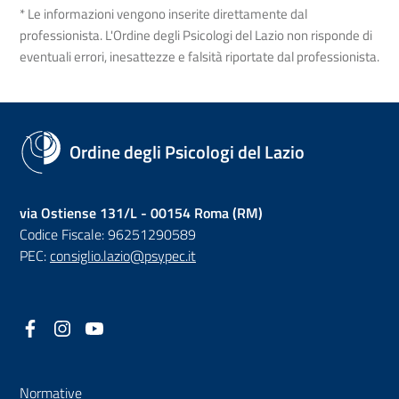
* Le informazioni vengono inserite direttamente dal
professionista. L'Ordine degli Psicologi del Lazio non risponde di
eventuali errori, inesattezze e falsità riportate dal professionista.
Ordine degli Psicologi del Lazio
via Ostiense 131/L - 00154 Roma (RM)
Codice Fiscale: 96251290589
PEC:
consiglio.lazio@psypec.it
Facebook
(nuova scheda - new tab)
Instagram
(nuova scheda - new tab)
YouTube
(nuova scheda - new tab)
Normative