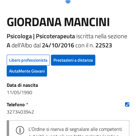
(nuova scheda - new tab)
GIORDANA MANCINI
Psicologa | Psicoterapeuta
iscritta nella sezione
A
dell'Albo dal
24/10/2016
con il n.
22523
Libero professionista
Prestazioni a distanza
AiutaMente Giovani
Data di nascita
11/05/1990
(nu
Telefono
*
3273403942
L’Ordine si riserva di segnalare alle competenti