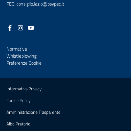
PEC:
consiglio.lazio@psypec.it
Facebook
(nuova scheda - new tab)
Instagram
(nuova scheda - new tab)
YouTube
(nuova scheda - new tab)
Normative
(nuova scheda - new tab)
Whistleblowing
Preferenze Cookie
Sezione Link Utili
Informativa Privacy
Cookie Policy
(nuova scheda - new tab)
Amministrazione Trasparente
(nuova scheda - new tab)
Albo Pretorio