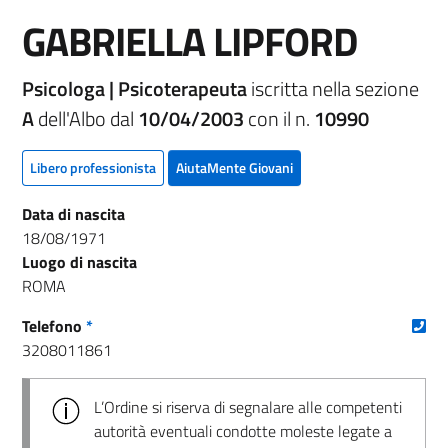
GABRIELLA LIPFORD
Psicologa | Psicoterapeuta
iscritta nella sezione
A
dell'Albo dal
10/04/2003
con il n.
10990
Libero professionista
AiutaMente Giovani
Data di nascita
18/08/1971
Luogo di nascita
ROMA
(nu
Telefono
*
3208011861
L’Ordine si riserva di segnalare alle competenti
autorità eventuali condotte moleste legate a