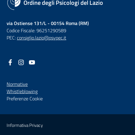
Ordine degli Psicologi del Lazio
via Ostiense 131/L - 00154 Roma (RM)
Codice Fiscale: 96251290589
PEC:
consiglio.lazio@psypec.it
Facebook
(nuova scheda - new tab)
Instagram
(nuova scheda - new tab)
YouTube
(nuova scheda - new tab)
Normative
(nuova scheda - new tab)
Whistleblowing
Preferenze Cookie
Sezione Link Utili
Informativa Privacy