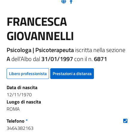
(nuova scheda - new tab)
(nuova scheda - new tab)
FRANCESCA
GIOVANNELLI
Psicologa | Psicoterapeuta
iscritta nella sezione
A
dell'Albo dal
31/01/1997
con il n.
6871
Libero professionista
Prestazioni a distanza
Data di nascita
12/11/1970
Luogo di nascita
ROMA
(nu
Telefono
*
3464382163