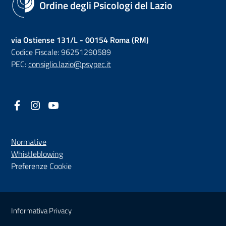
Ordine degli Psicologi del Lazio
via Ostiense 131/L - 00154 Roma (RM)
Codice Fiscale: 96251290589
PEC:
consiglio.lazio@psypec.it
Facebook
(nuova scheda - new tab)
Instagram
(nuova scheda - new tab)
YouTube
(nuova scheda - new tab)
Normative
(nuova scheda - new tab)
Whistleblowing
Preferenze Cookie
Sezione Link Utili
Informativa Privacy