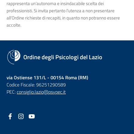
rappresenta un’autonoma e insindacabile scelta dei
professionisti. Si invita pertanto l’utenza a non presentare
all’Ordine richieste di recapiti, in quanto non potranno essere
accolte.
Ordine degli Psicologi del Lazio
via Ostiense 131/L - 00154 Roma (RM)
Codice Fiscale: 96251290589
PEC:
consiglio.lazio@psypec.it
Facebook
(nuova scheda - new tab)
Instagram
(nuova scheda - new tab)
YouTube
(nuova scheda - new tab)