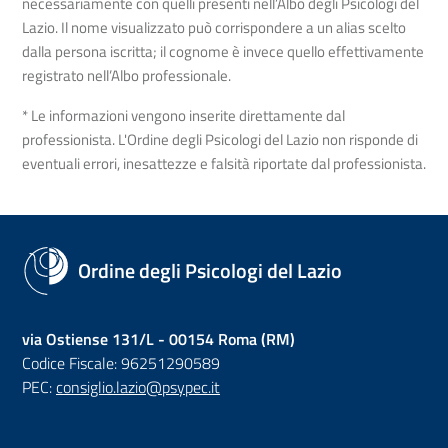
necessariamente con quelli presenti nell’Albo degli Psicologi del
Lazio. Il nome visualizzato può corrispondere a un alias scelto
dalla persona iscritta; il cognome è invece quello effettivamente
registrato nell’Albo professionale.
* Le informazioni vengono inserite direttamente dal
professionista. L'Ordine degli Psicologi del Lazio non risponde di
eventuali errori, inesattezze e falsità riportate dal professionista.
Ordine degli Psicologi del Lazio
via Ostiense 131/L - 00154 Roma (RM)
Codice Fiscale: 96251290589
PEC:
consiglio.lazio@psypec.it