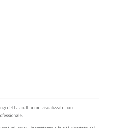
logi del Lazio. Il nome visualizzato può
rofessionale.
entuali errori, inesattezze e falsità riportate dal