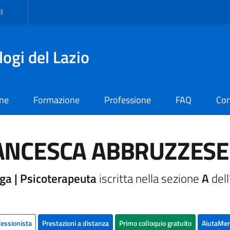
I
logi del Lazio
one
Formazione
Professione
FAQ
Con
ANCESCA ABBRUZZESE
ga | Psicoterapeuta
iscritta nella sezione
A
dell
fessionista
Prestazioni a distanza
Primo colloquio gratuito
AiutaMen