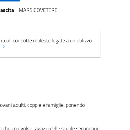
ascita
MARSICOVETERE
ntuali condotte moleste legate a un utilizzo
2
a.
giovani adulti, coppie e famiglie, ponendo
 che coinvolge ragazzi delle scuole secondarie