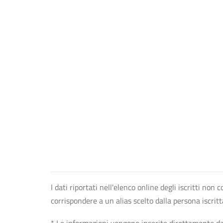
I dati riportati nell'elenco online degli iscritti no
corrispondere a un alias scelto dalla persona iscrit
* Le informazioni vengono inserite direttamente dal 