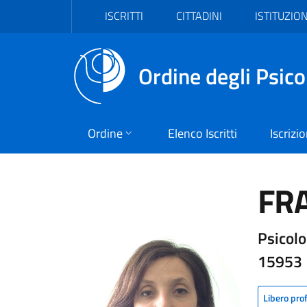
Vai al header
Vai al contenuto principale
Vai al footer
ISCRITTI
CITTADINI
ISTITUZION
Ordine degli Psico
Ordine
Elenco Iscritti
Iscrizi
FR
Psicolo
15953
Libero pro