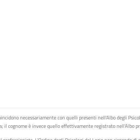
n coincidono necessariamente con quelli presenti nell’Albo degli Psico
ta; il cognome è invece quello effettivamente registrato nell’Albo p
professionista. L'Ordine degli Psicologi del Lazio non risponde di ev