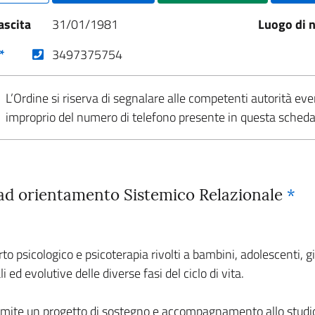
ascita
31/01/1981
Luogo di n
(nuova scheda - new tab)
*
3497375754
L’Ordine si riserva di segnalare alle competenti autorità eve
improprio del numero di telefono presente in questa sched
 ad orientamento Sistemico Relazionale
*
rto psicologico e psicoterapia rivolti a bambini, adolescenti, 
 ed evolutive delle diverse fasi del ciclo di vita.
ramite un progetto di sostegno e accompagnamento allo studio