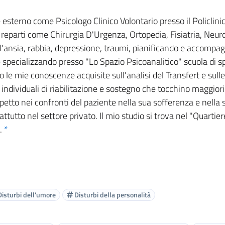
 esterno come Psicologo Clinico Volontario presso il Policli
 reparti come Chirurgia D'Urgenza, Ortopedia, Fisiatria, Neurol
l'ansia, rabbia, depressione, traumi, pianificando e accompa
e specializzando presso "Lo Spazio Psicoanalitico" scuola di s
 le mie conoscenze acquisite sull'analisi del Transfert e sulle
si individuali di riabilitazione e sostegno che tocchino maggio
petto nei confronti del paziente nella sua sofferenza e nella s
ttutto nel settore privato. Il mio studio si trova nel "Quarti
a.
*
isturbi dell'umore
Disturbi della personalità