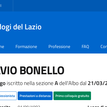
I
logi del Lazio
one
Formazione
Professione
FAQ
Con
AVIO BONELLO
ogo
iscritto nella sezione
A
dell'Albo dal
21/03/
fessionista
Prestazioni a distanza
Primo colloquio gratuito