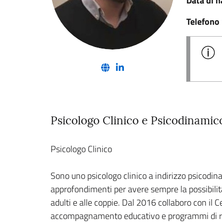
Data di n
Telefono
(nuova scheda - new tab)
(nuova scheda - new tab)
Psicologo Clinico e Psicodinami
Psicologo Clinico
Sono uno psicologo clinico a indirizzo psicodin
approfondimenti per avere sempre la possibilità 
adulti e alle coppie. Dal 2016 collaboro con il C
accompagnamento educativo e programmi di riabili