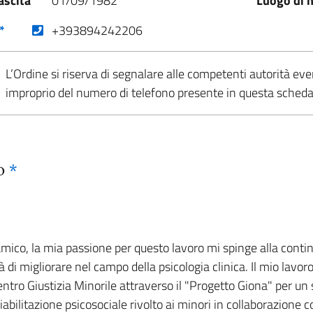
ascita
01/09/1982
Luogo di n
(nuova scheda - new tab)
*
+393894242206
L’Ordine si riserva di segnalare alle competenti autorità eve
improprio del numero di telefono presente in questa sched
co
*
amico, la mia passione per questo lavoro mi spinge alla conti
di migliorare nel campo della psicologia clinica. Il mio lavoro
entro Giustizia Minorile attraverso il "Progetto Giona" per un 
tazione psicosociale rivolto ai minori in collaborazione con i 