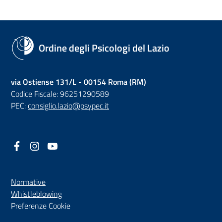
Ordine degli Psicologi del Lazio
via Ostiense 131/L - 00154 Roma (RM)
Codice Fiscale: 96251290589
PEC:
consiglio.lazio@psypec.it
Facebook
(nuova scheda - new tab)
Instagram
(nuova scheda - new tab)
YouTube
(nuova scheda - new tab)
Normative
(nuova scheda - new tab)
Whistleblowing
Preferenze Cookie