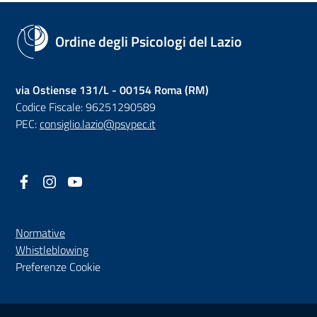
Ordine degli Psicologi del Lazio
via Ostiense 131/L - 00154 Roma (RM)
Codice Fiscale: 96251290589
PEC:
consiglio.lazio@psypec.it
Facebook
(nuova scheda - new tab)
Instagram
(nuova scheda - new tab)
YouTube
(nuova scheda - new tab)
Normative
(nuova scheda - new tab)
Whistleblowing
Preferenze Cookie
Sezione Link Utili