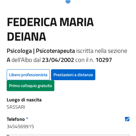
(nuova scheda - new tab)
FEDERICA MARIA
DEIANA
Psicologa | Psicoterapeuta
iscritta nella sezione
A
dell'Albo dal
23/04/2002
con il n.
10297
Libero professionista
Prestazioni a distanza
Primo colloquio gratuito
Luogo di nascita
SASSARI
(nu
Telefono
*
3454569915