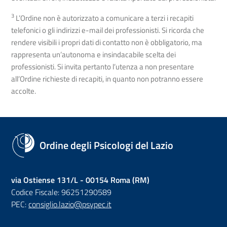
3
L’Ordine non è autorizzato a comunicare a terzi i recapiti
telefonici o gli indirizzi e-mail dei professionisti. Si ricorda che
rendere visibili i propri dati di contatto non è obbligatorio, ma
rappresenta un’autonoma e insindacabile scelta dei
professionisti. Si invita pertanto l’utenza a non presentare
all’Ordine richieste di recapiti, in quanto non potranno essere
accolte.
Ordine degli Psicologi del Lazio
via Ostiense 131/L - 00154 Roma (RM)
Codice Fiscale: 96251290589
PEC:
consiglio.lazio@psypec.it