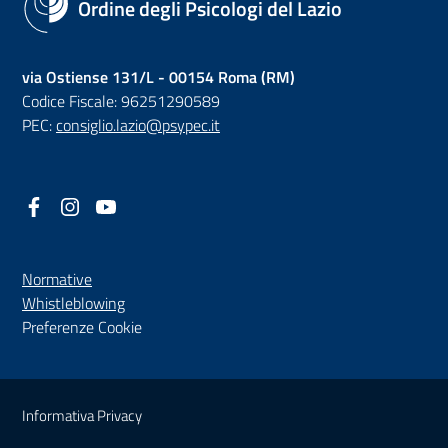
Ordine degli Psicologi del Lazio
via Ostiense 131/L - 00154 Roma (RM)
Codice Fiscale: 96251290589
PEC:
consiglio.lazio@psypec.it
Facebook
(nuova scheda - new tab)
Instagram
(nuova scheda - new tab)
YouTube
(nuova scheda - new tab)
Normative
(nuova scheda - new tab)
Whistleblowing
Preferenze Cookie
Sezione Link Utili
Informativa Privacy