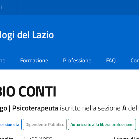
I
logi del Lazio
one
Formazione
Professione
FAQ
Con
IO CONTI
go | Psicoterapeuta
iscritto nella sezione
A
dell
fessionista
Dipendente Pubblico
Autorizzato alla libera professione