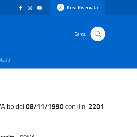
Facebook
(nuova scheda - new tab)
Instagram
(nuova scheda - new tab)
YouTube
(nuova scheda - new tab)
Area Riservata
Cerca
tatti
'Albo dal
08/11/1990
con il n.
2201