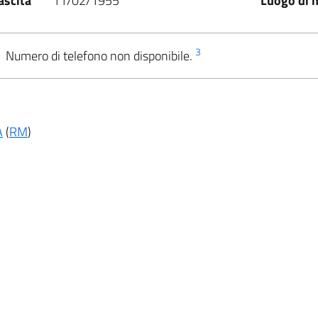
ascita
11/02/1955
Luogo di n
3
Numero di telefono non disponibile.
A
(
RM
)