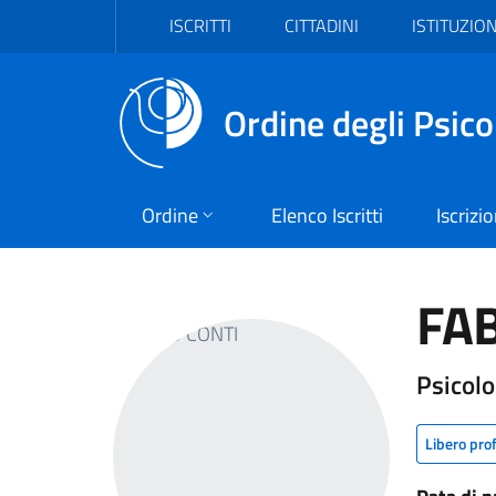
Vai al header
Vai al contenuto principale
Vai al footer
ISCRITTI
CITTADINI
ISTITUZION
Ordine degli Psico
Ordine
Elenco Iscritti
Iscrizi
FAB
Psicolo
Libero pro