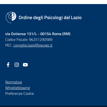
Ordine degli Psicologi del Lazio
via Ostiense 131/L - 00154 Roma (RM)
Codice Fiscale: 96251290589
PEC:
consiglio.lazio@psypec.it
Facebook
(nuova scheda - new tab)
Instagram
(nuova scheda - new tab)
YouTube
(nuova scheda - new tab)
Normative
(nuova scheda - new tab)
Whistleblowing
Preferenze Cookie