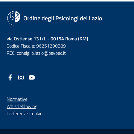
Ordine degli Psicologi del Lazio
via Ostiense 131/L - 00154 Roma (RM)
Codice Fiscale: 96251290589
PEC:
consiglio.lazio@psypec.it
Facebook
(nuova scheda - new tab)
Instagram
(nuova scheda - new tab)
YouTube
(nuova scheda - new tab)
Normative
(nuova scheda - new tab)
Whistleblowing
Preferenze Cookie
Sezione Link Utili