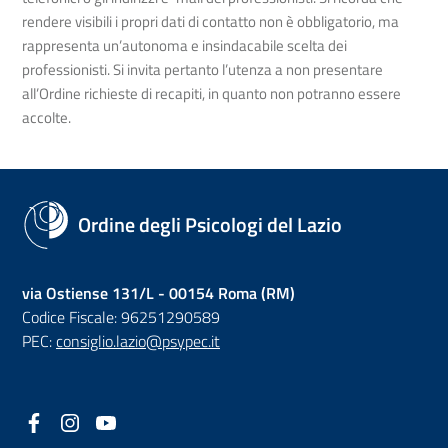
rendere visibili i propri dati di contatto non è obbligatorio, ma
rappresenta un’autonoma e insindacabile scelta dei
professionisti. Si invita pertanto l’utenza a non presentare
all’Ordine richieste di recapiti, in quanto non potranno essere
accolte.
Ordine degli Psicologi del Lazio
via Ostiense 131/L - 00154 Roma (RM)
Codice Fiscale: 96251290589
PEC:
consiglio.lazio@psypec.it
Facebook
(nuova scheda - new tab)
Instagram
(nuova scheda - new tab)
YouTube
(nuova scheda - new tab)