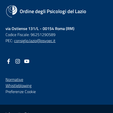
Ordine degli Psicologi del Lazio
via Ostiense 131/L - 00154 Roma (RM)
Codice Fiscale: 96251290589
PEC:
consiglio.lazio@psypec.it
Facebook
(nuova scheda - new tab)
Instagram
(nuova scheda - new tab)
YouTube
(nuova scheda - new tab)
Normative
(nuova scheda - new tab)
Whistleblowing
Preferenze Cookie
Sezione Link Utili